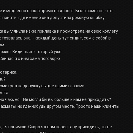
е и медленно пошла прямо по дороге. Было заметно, что
 понять, где именно она допустила роковую ошибку.
ка выглянула из-за прилавка и посмотрела на свою коллегу.
отозвалась она, - каждый день тут сидит, сам с собой в
ом.
ножко. Видишь же - старый уже.
 Сейчас я с ним сама поговорю.
старика.
дь?
осмотрел на девушку выцветшими глазами.
йста.
но чаю, но... Не могли бы вы больше к нам не приходить?
 шахматы, но где-нибудь другом месте. Просто наши клиенты
, - я понимаю. Скоро я к вам перестану приходить, ты не