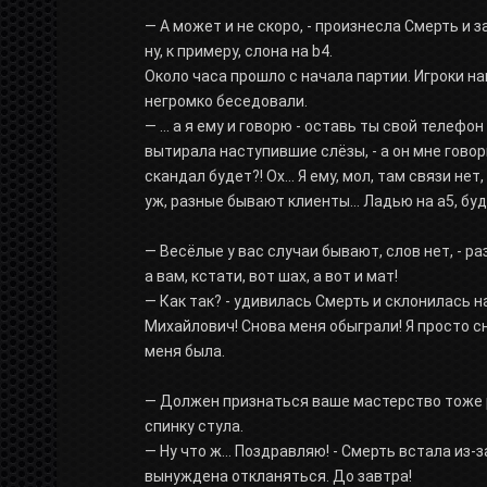
— А может и не скоро, - произнесла Смерть и зае
ну, к примеру, слона на b4.
Около часа прошло с начала партии. Игроки н
негромко беседовали.
— ... а я ему и говорю - оставь ты свой телефо
вытирала наступившие слёзы, - а он мне говори
скандал будет?! Ох... Я ему, мол, там связи не
уж, разные бывают клиенты... Ладью на а5, бу
— Весёлые у вас случаи бывают, слов нет, - р
а вам, кстати, вот шах, а вот и мат!
— Как так? - удивилась Смерть и склонилась на
Михайлович! Снова меня обыграли! Я просто с
меня была.
— Должен признаться ваше мастерство тоже р
спинку стула.
— Ну что ж... Поздравляю! - Смерть встала из-з
вынуждена откланяться. До завтра!