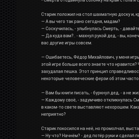
Старик положил на стол шахматную доску и, кря
— А вы чего так рано сегодня, мадам?
— Соскучилась, - улыбнулась Смерть, - давайт
— Да куда вам?.. - махнул рукой дед, - вы, кон
вас другие игры совсем.
— Ошибаетесь, Фёдор Михайлович, у меня игры т
этой игре больше всего знаете что нравится?
захудалая пешка. Этот принцип справедливости
некоторые человеческие ферзи об этом часто
— Вам бы книги писать, - буркнул дед, - а не жи
— Каждому своё, - задумчиво откликнулась См
в каком-то свете выставляют нехорошем. Кака
неприятно?
Старик покосился на неё, но промолчал, выст
— Ну что? Начнём? - дед потёр руки и сделал п