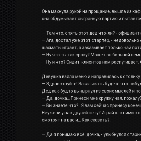
Она махнула рукой на прощание, вышла из каф
она обдумывает сыгранную партию и пытается
— Там что, опять этот дед что-ли? - официант
— Ага, достал уже этот старпёр, - недовольно 
шахматы играет, а заказывает только чай пот
— Ну что ты так сразу? Может он больной нем
— Ну и что? Сидит, клиентов нам распугивает.
Девушка взяла меню и направилась к столику 
— Здравствуйте! Заказывать будете что-нибу
Дед как-будто вынырнул из своих мыслей и п
— Да, дочка... Принеси мне кружку чая, пожалу
— Вы знаете что?.. Я вам сейчас принесу конеч
Неужели у вас друзей нету? Играйте с ними в
смотрят на вас и... Как сказать?..
— Да я понимаю всё, дочка, - улыбнулся старик