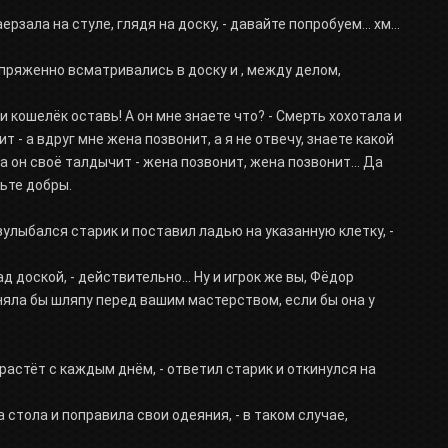
рзала на стуле, глядя на доску, - давайте попробуем... хм...
апряженно всматривались в доску и , между делом,
н и кошелёк оставь! А он мне знаете что? - Смерть хохотала и
т - а вдруг мне жена позвонит, а я не отвечу, знаете какой
т, а он своё талдычит - жена позвонит, жена позвонит... Да
дьте добры.
азулыбался старик и поставил ладью на указанную клетку, -
д доской, - действительно... Ну и игрок же вы, Фёдор
няла бы шляпу перед вашим мастерством, если бы она у
астёт с каждым днём, - ответил старик и откинулся на
а стола и поправила свои одеяния, - в таком случае,