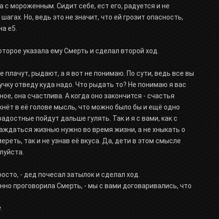
а с мороженным. Сидит себе, ест его, радуется и не
шагах. Но, ведь это не значит, что ей грозит опасность,
а е5.
оторое указала ему Смерть и сделал второй ход.
 плачут, рыдают, а я вот не понимаю. По сути, ведь все вы
ручку отведу куда надо. Что рыдать то? Не понимаю я вас
ое, она счастлива. А когда оно закончится - счастья
кнёт в её голове мысль, что можно было бы и ещё одно
радостные пойдут дальше гулять. Так и я с вами, как с
лаждаться жизнью нужно во время жизни, а не хныкать о
мереть, так и не узнав её вкуса. Да, дети в этом смысле
луйста.
осто, - дед почесал затылок и сделал ход.
нно проговорила Смерть, - мы с вами договаривались, что
.