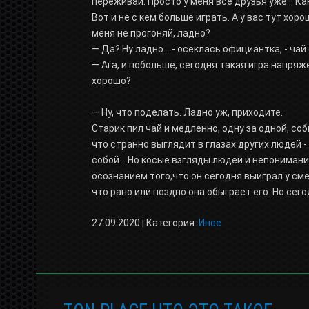
переживай. Просто у меня все друзья уже... Ка
Вот и не с кем больше играть. А у вас тут хор
меня не прогоняй, ладно?
— Да? Ну ладно... - осеклась официантка, - чай
— Ага, и побольше, сегодня такая игра напряже
хорошо?
— Ну, что поделать. Ладно уж, приходите.
Старик пил чай и медленно, одну за одной, со
что странно выглядит в глазах других людей -
собой... Но косые взгляды людей и непониман
осознанием того,что он сегодня выиграл у см
что рано или поздно она обыграет его. Но сего
27.09.2020 | Категория:
Иное