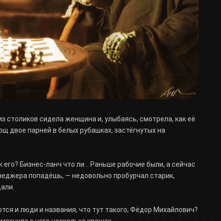
з столиков сидела женщина и, улыбаясь, смотрела, как её
рщ двое парней в белых рубашках, застёгнутых на
к его? Бизнес-ланч что ли... Раньше рабочие были, а сейчас
енеджера попадёшь, — недовольно пробурчал старик,
дали.
ются и люди и названия, что тут такого, Фёдор Михайлович?
смахнула с него несколько крошек.