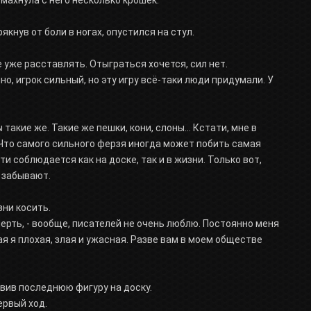
кнув от боли в ногах, опустился на стул.
е уже расставлять. Отыграться хочется, сил нет.
ечно, игрок сильный, но эту игру всё-таки люди придумали. У
акие же. Такие же пешки, кони, слоны... Кстати, мне в
 Что самого сильного ферзя иногда может побить самая
 соблюдается как на доске, так и в жизни. Только вот,
 забывают.
зни косить.
ерть, - вообще, писателей не очень люблю. Постоянно меня
я я плохая, злая и ужасная. Разве вам в моем обществе
авив последнюю фигуру на доску.
ервый ход.