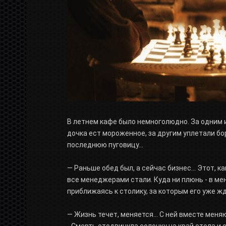
В летнем кафе было немноголюдно. За одним и
дочка ест мороженное, за другим уплетали бо
последнюю пуговицу...
— Раньше обед был, а сейчас бизнес... Этот, ка
все менеджерами стали. Куда ни плюнь - в м
приближаясь к столику, за которым его уже ж
— Жизнь течет, меняется... С ней вместе меня
- Смерть отодвинула солонку на край стола и 