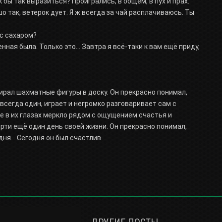
к бы так выразиться? Проигрались, в общем, в пух и прах.
ошо так, ветерок дует. Я ж всегда за чай расплачиваюсь. Ты
 с сахаром?
нная была. Только это... Завтра я всё-таки к вам ещё приду,
бирал шахматные фигуры в доску. Он прекрасно понимал,
 всегда один, играет и негромко разговаривает сам с
ие в их глазах меркло рядом с ощущением счастья и
ерти ещё один день своей жизни. Он прекрасно понимал,
дня... Сегодня он был счастлив.