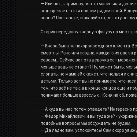
— Или вот, к примеру, вон та маленькая девочк
подозревает, что я совсем рядом с ней. В двух 
верно? Поставьте, пожалуйста, вот эту пешку н
Старик передвинул черную фигуру на место, к
— Вчера была на похоронах одного клиента. Все
смертны. Рано или поздно, каждого из вас за 
совсем... Сейчас вот эта девочка ест мороженн
меньше ведь не станет? Ну, может быть, мель
слопать, но мама ей скажет, что нельзя и они 
детьми. Только вот вы не понимаете, что нас
том, что всё не так, а в конце концов еще и по
понимают больше взрослых... Коня на с6, пожа
— А куда вы нас потом отведете? Интересно пр
— Фёдор Михайлович, и вы туда же? - укоризне
подобные вопросы мы обсуждать не будем.
— Да ладно вам, успокойтесь! Сам скоро увижу